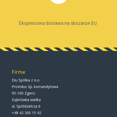
Ekspresowa dostawa na obszarze EU.
Firma:
Diu Spółka z o.o.
ProIndus Sp. komandytowa
95-100 Zgierz
Dąbrówka wielka
ul. Spółdzielcza 6
+48 42 300 15 42