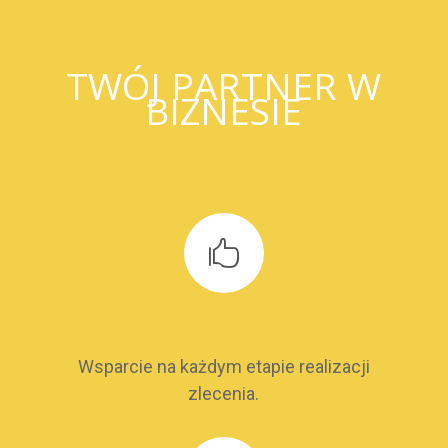
TWÓJ PARTNER W
BIZNESIE

Wsparcie na każdym etapie realizacji
zlecenia.