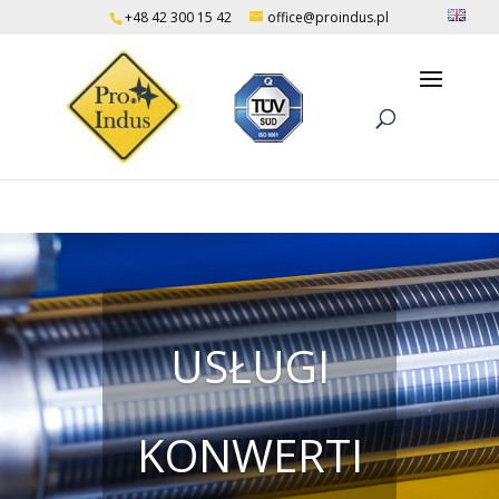
+48 42 300 15 42
office@proindus.pl
USŁUGI
KONWERTI